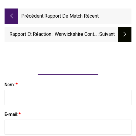
Précédent:
Rapport De Match Récent
Rapport Et Réaction : Warwickshire Contre
:suivant
Hampshire, Metro Bank One Day Cup
Nom:
*
E-mail:
*